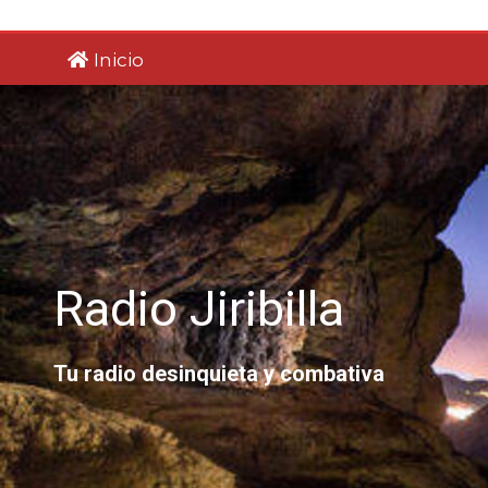
Saltar
al
Inicio
contenido
Radio Jiribilla
Tu radio desinquieta y combativa