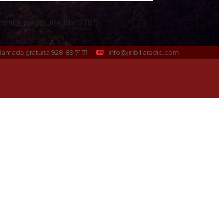
tml5_player_lite id="778"]
lamada gratuita 928-89 71 71
info@jiribillaradio.com