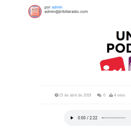
por
admin
admin@jiribillaradio.com
23 de abril de 2019
0
4 mins