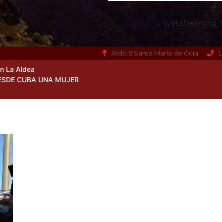
[yesstreaming_h
Atdo.6 Santa María de Guía
L
en La Aldea
ESDE CUBA UNA MUJER