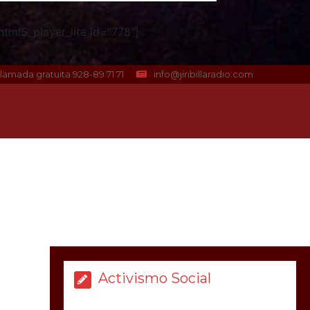
tml5_player_lite id="778"]
lamada gratuita 928-89 71 71
info@jiribillaradio.com
Activismo Social