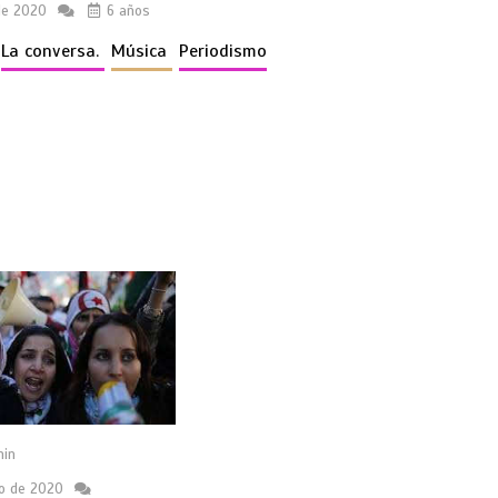
 de 2020
6 años
La conversa.
Música
Periodismo
in
io de 2020