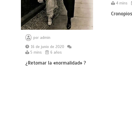
4 mins
Cronopios
por
admin
16 de junio de 2020
5 mins
6 años
¿Retomar la «normalidad» ?