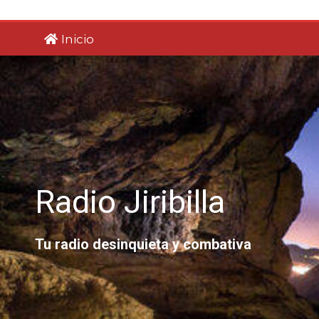
Saltar
al
Inicio
contenido
Radio Jiribilla
Tu radio desinquieta y combativa