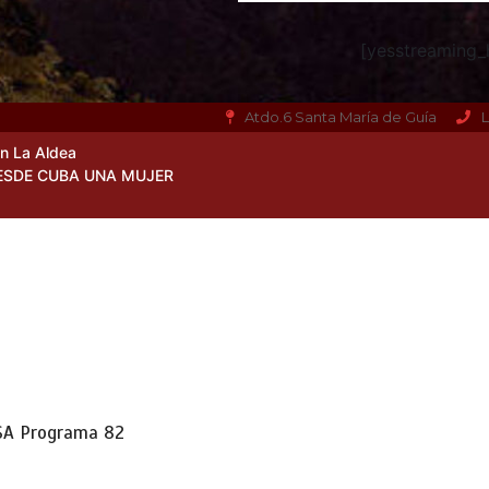
[yesstreaming_h
Atdo.6 Santa María de Guía
L
en La Aldea
ESDE CUBA UNA MUJER
SA Programa 82