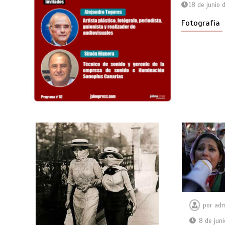
18 de junio
Fotografia
por
adm
8 de jun