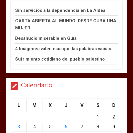
Sin servicios a la dependencia en La Aldea
CARTA ABIERTA AL MUNDO: DESDE CUBA UNA
MUJER
Desahucio miserable en Guía
4 Imágenes valen más que las palabras vacías
Sufrimiento cotidiano del pueblo palestino
Calendario
L
M
X
J
V
S
D
1
2
3
4
5
6
7
8
9