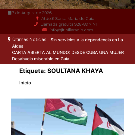
7 de August de 2026
Atdo.6 Santa María de Guía
Llamada gratuita 928-89 71 71
info@jiribillaradio.com
Últimas Noticias
Sin servicios a la dependencia en La
Aldea
CARTA ABIERTA AL MUNDO: DESDE CUBA UNA MUJER
Desahucio miserable en Guía
Etiqueta:
SOULTANA KHAYA
Inicio