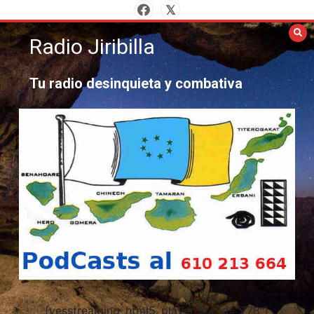
Saltar
al
Radio Jiribilla
contenido
Tu radio desinquieta y combativa
[yesstreaming_html5_player_lite id="778"]