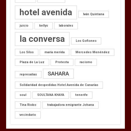
hotel avenida
Iván Quintana
juicio
kellys
laborales
la conversa
Los Gofiones
Los Silos
maría merida
Mercedes Menéndez
Plaza de La Luz
Protesta
racismo
SAHARA
represalias
Solidaridad despedidas Hotel Avenida de Canarias
soul
SOULTANA KHAYA
tenerife
Tina Riobo
trabajadora emigrante Johana
vecindario