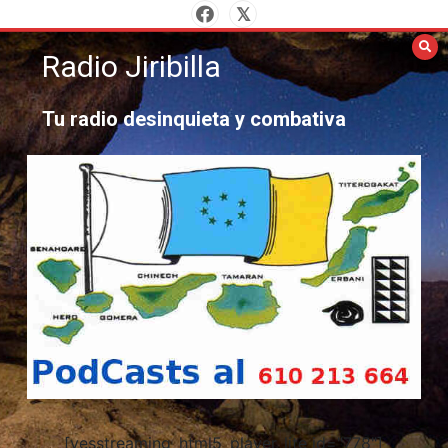
Saltar
al
Radio Jiribilla
contenido
Tu radio desinquieta y combativa
[yesstreaming_html5_player_lite id="778"]