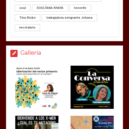
soul
SOULTANA KHAYA
tenerife
Tina Riobo
trabajadora emigrante Johana
vecindario
Gallería