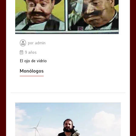
por
admin
9 años
El ojo de vidrio
Monólogos