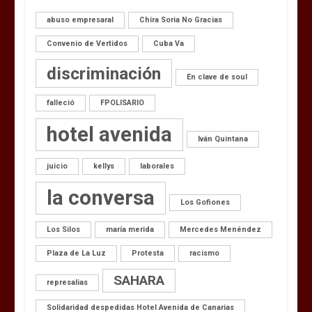
abuso empresaral
Chira Soria No Gracias
Convenio de Vertidos
Cuba Va
discriminación
En clave de soul
falleció
FPOLISARIO
hotel avenida
Iván Quintana
juicio
kellys
laborales
la conversa
Los Gofiones
Los Silos
maría merida
Mercedes Menéndez
Plaza de La Luz
Protesta
racismo
SAHARA
represalias
Solidaridad despedidas Hotel Avenida de Canarias