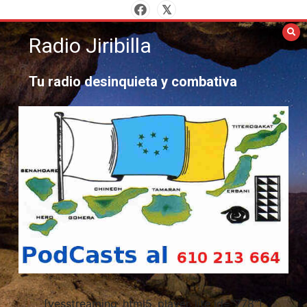
Saltar
al
Radio Jiribilla
contenido
Tu radio desinquieta y combativa
[yesstreaming_html5_player_lite id="778"]