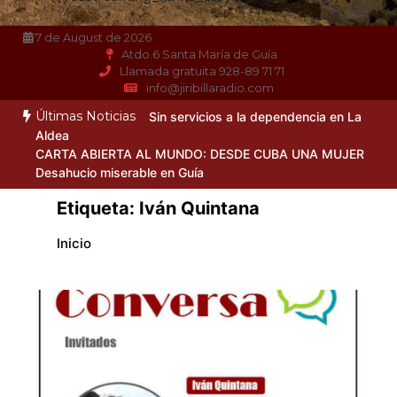
7 de August de 2026
Atdo.6 Santa María de Guía
Llamada gratuita 928-89 71 71
info@jiribillaradio.com
Últimas Noticias
Sin servicios a la dependencia en La
Aldea
CARTA ABIERTA AL MUNDO: DESDE CUBA UNA MUJER
Desahucio miserable en Guía
Etiqueta:
Iván Quintana
Inicio