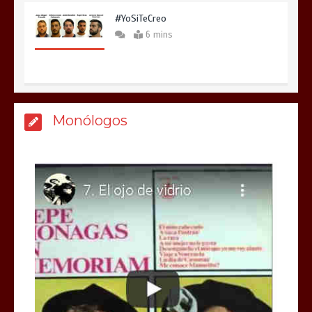
#YoSiTeCreo
6 mins
Monólogos