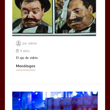
por
admin
9 años
El ojo de vidrio
Monólogos