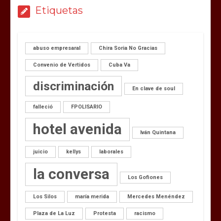
Etiquetas
abuso empresaral
Chira Soria No Gracias
Convenio de Vertidos
Cuba Va
discriminación
En clave de soul
falleció
FPOLISARIO
hotel avenida
Iván Quintana
juicio
kellys
laborales
la conversa
Los Gofiones
Los Silos
maría merida
Mercedes Menéndez
Plaza de La Luz
Protesta
racismo