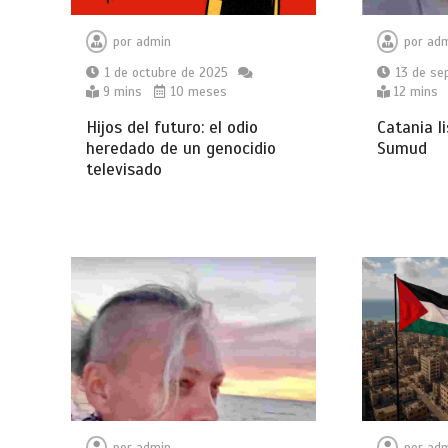
por
admin
por
adm
1 de octubre de 2025
13 de se
9 mins
10 meses
12 mins
Hijos del futuro: el odio
Catania li
heredado de un genocidio
Sumud
televisado
por
admin
por
adm