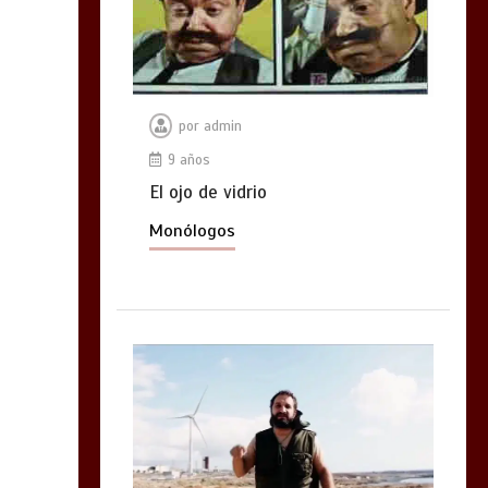
por
admin
9 años
El ojo de vidrio
Monólogos