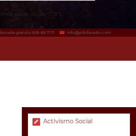
tml5_player_lite id="778"]
lamada gratuita 928-89 71 71
info@jiribillaradio.com
Activismo Social