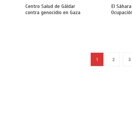
Centro Salud de Gáldar
El Sáhara
contra genocidio en Gaza
Ocupación
1
2
3