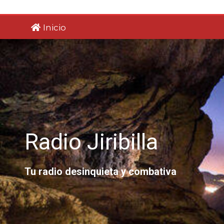
Saltar
al
Inicio
contenido
Radio Jiribilla
Tu radio desinquieta y combativa