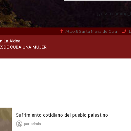
[yesstreaming_h
Atdo.6 Santa María de Guía
L
en La Aldea
ESDE CUBA UNA MUJER
Sufrimiento cotidiano del pueblo palestino
por
admin