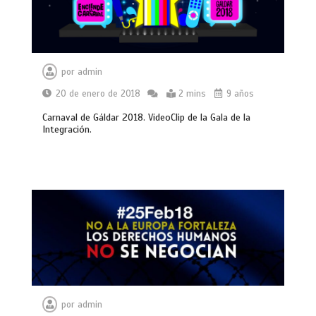
por
admin
20 de enero de 2018
2 mins
9 años
Carnaval de Gáldar 2018. VideoClip de la Gala de la
Integración.
por
admin