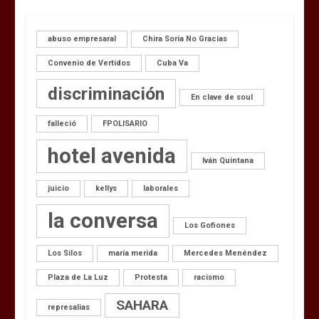
abuso empresaral
Chira Soria No Gracias
Convenio de Vertidos
Cuba Va
discriminación
En clave de soul
falleció
FPOLISARIO
hotel avenida
Iván Quintana
juicio
kellys
laborales
la conversa
Los Gofiones
Los Silos
maría merida
Mercedes Menéndez
Plaza de La Luz
Protesta
racismo
SAHARA
represalias