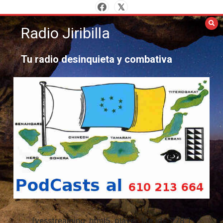
Saltar
al
Radio Jiribilla
contenido
Tu radio desinquieta y combativa
[yesstreaming_html5_player_lite id="778"]