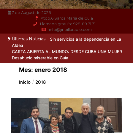
7 de August de 2026
Atdo.6 Santa María de Guía
Llamada gratuita 928-89 71 71
info@jiribillaradio.com
Últimas Noticias
Sin servicios a la dependencia en La
Aldea
CARTA ABIERTA AL MUNDO: DESDE CUBA UNA MUJER
Desahucio miserable en Guía
Mes:
enero 2018
Inicio
2018