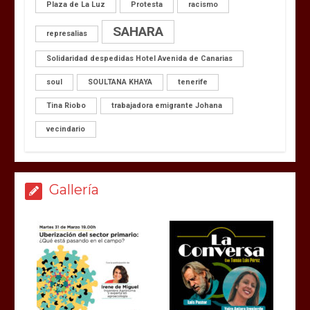
Plaza de La Luz
Protesta
racismo
SAHARA
represalias
Solidaridad despedidas Hotel Avenida de Canarias
soul
SOULTANA KHAYA
tenerife
Tina Riobo
trabajadora emigrante Johana
vecindario
Gallería