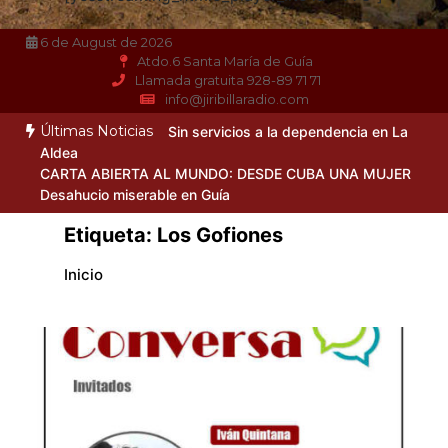
6 de August de 2026
Atdo.6 Santa María de Guía
Llamada gratuita 928-89 71 71
info@jiribillaradio.com
Últimas Noticias
Sin servicios a la dependencia en La
Aldea
CARTA ABIERTA AL MUNDO: DESDE CUBA UNA MUJER
Desahucio miserable en Guía
Etiqueta:
Los Gofiones
Inicio