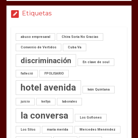
Etiquetas
abuso empresaral
Chira Soria No Gracias
Convenio de Vertidos
Cuba Va
discriminación
En clave de soul
falleció
FPOLISARIO
hotel avenida
Iván Quintana
juicio
kellys
laborales
la conversa
Los Gofiones
Los Silos
maría merida
Mercedes Menéndez