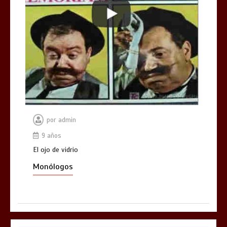
por
admin
9 años
El ojo de vidrio
Monólogos