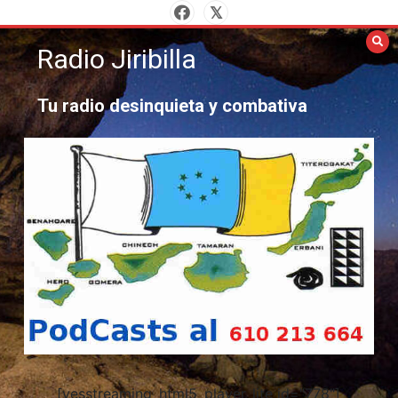
Saltar
al
Radio Jiribilla
contenido
Tu radio desinquieta y combativa
[yesstreaming_html5_player_lite id="778"]