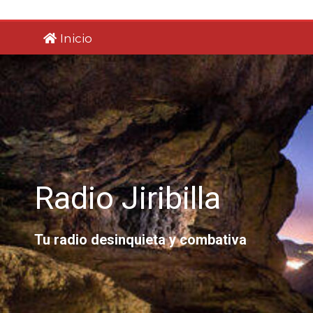
Saltar
al
Inicio
contenido
Radio Jiribilla
Tu radio desinquieta y combativa