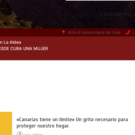
[yesstreaming_h
Atdo.6 Santa María de Guía
L
en La Aldea
ESDE CUBA UNA MUJER
«Canarias tiene un límite» Un grito necesario para
proteger nuestro hogar.