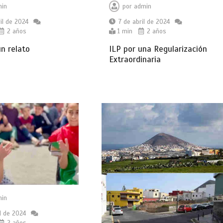
in
por
admin
il de 2024
7 de abril de 2024
2 años
1 min
2 años
n relato
ILP por una Regularización
Extraordinaria
in
l de 2024
2 años