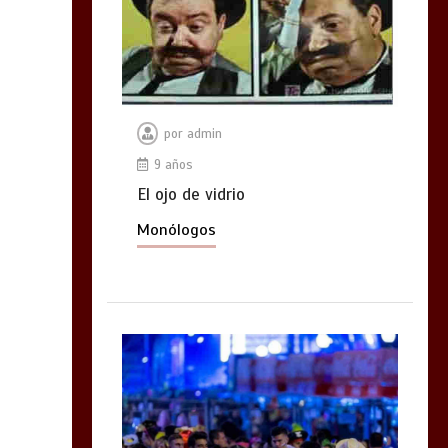
por
admin
9 años
El ojo de vidrio
Monólogos