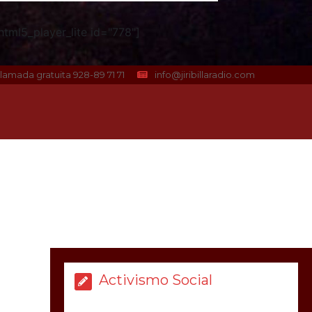
tml5_player_lite id="778"]
lamada gratuita 928-89 71 71
info@jiribillaradio.com
Activismo Social