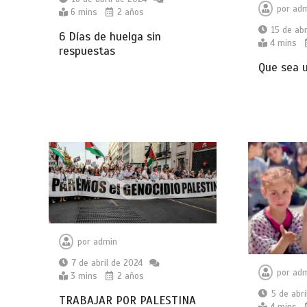
por
adm
6 mins
2 años
15 de abr
6 Días de huelga sin
4 mins
respuestas
Que sea u
por
admin
7 de abril de 2024
por
adm
3 mins
2 años
5 de abri
TRABAJAR POR PALESTINA
4 mins