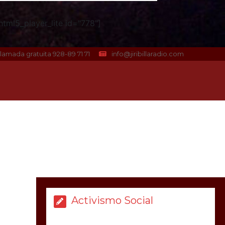
tml5_player_lite id="778"]
lamada gratuita 928-89 71 71
info@jiribillaradio.com
Activismo Social