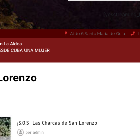
[yesstreaming_h
Atdo.6 Santa María de Guía
L
en La Aldea
ESDE CUBA UNA MUJER
 Lorenzo
¡S.O.S! Las Charcas de San Lorenzo
por
admin