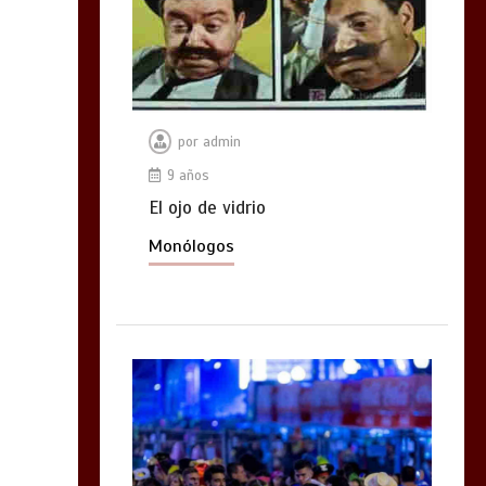
por
admin
9 años
El ojo de vidrio
Monólogos