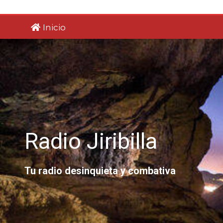
Saltar
al
Inicio
contenido
Radio Jiribilla
Tu radio desinquieta y combativa