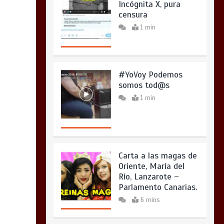
Incógnita X, pura
censura
1 min
#YoVoy Podemos
somos tod@s
1 min
Carta a las magas de
Oriente, María del
Río, Lanzarote –
Parlamento Canarias.
6 mins