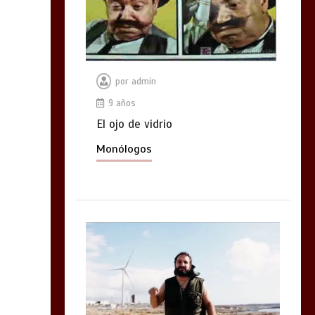
por
admin
9 años
El ojo de vidrio
Monólogos