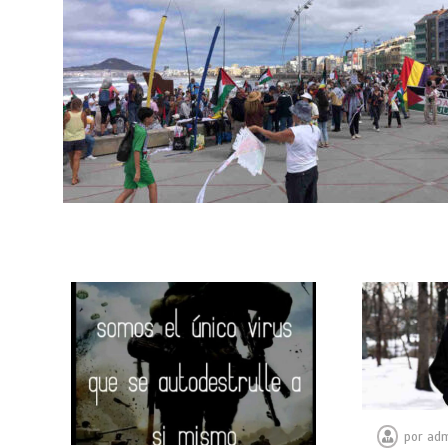
por
adm