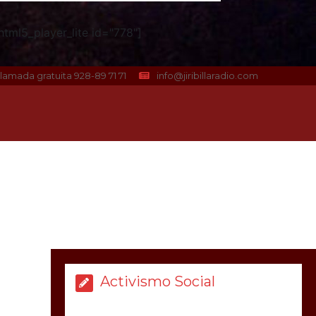
tml5_player_lite id="778"]
lamada gratuita 928-89 71 71
info@jiribillaradio.com
Activismo Social