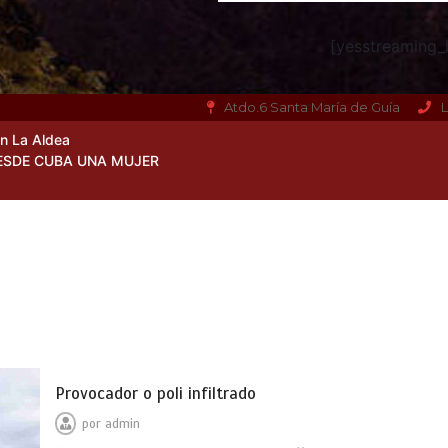
[yesstreaming_h
Atdo.6 Santa María de Guía
L
en La Aldea
ESDE CUBA UNA MUJER
Provocador o poli infiltrado
por
admin