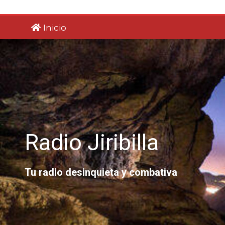
Saltar
al
Inicio
contenido
Radio Jiribilla
Tu radio desinquieta y combativa