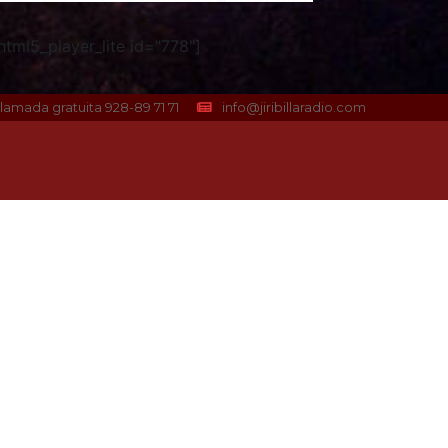
tml5_player_lite id="778"]
lamada gratuita 928-89 71 71
info@jiribillaradio.com