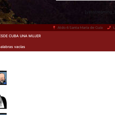
[yesstreaming_h
Atdo.6 Santa María de Guía
L
ESDE CUBA UNA MUJER
alabras vacías