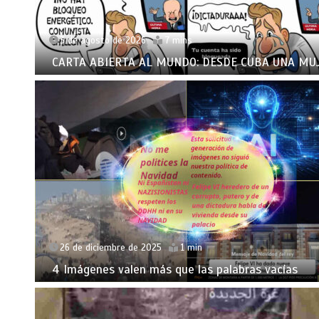
3 de agosto de 2026
7 mins
CARTA ABIERTA AL MUNDO: DESDE CUBA UNA MU
26 de diciembre de 2025
1 min
4 Imágenes valen más que las palabras vacías