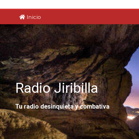
Saltar
al
Inicio
contenido
Radio Jiribilla
Tu radio desinquieta y combativa