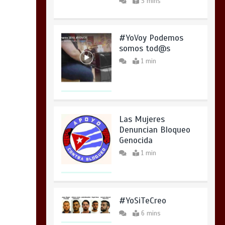
3 mins
#YoVoy Podemos
somos tod@s
1 min
Las Mujeres
Denuncian Bloqueo
Genocida
1 min
#YoSiTeCreo
6 mins