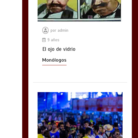
por
admin
9 años
El ojo de vidrio
Monólogos