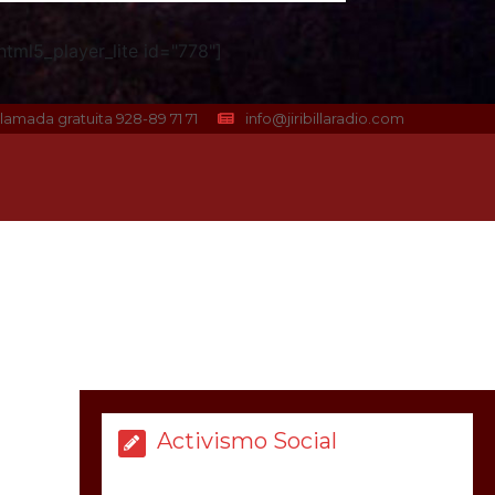
tml5_player_lite id="778"]
lamada gratuita 928-89 71 71
info@jiribillaradio.com
Activismo Social