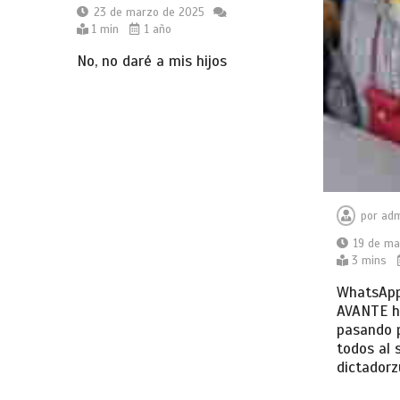
23 de marzo de 2025
1 min
1 año
No, no daré a mis hijos
por
adm
19 de ma
3 mins
WhatsApp
AVANTE ha
pasando 
todos al s
dictadorz