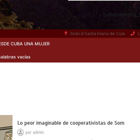
[yesstreaming_h
Atdo.6 Santa María de Guía
L
ESDE CUBA UNA MUJER
alabras vacías
Lo peor imaginable de cooperativistas de Som
por
admin