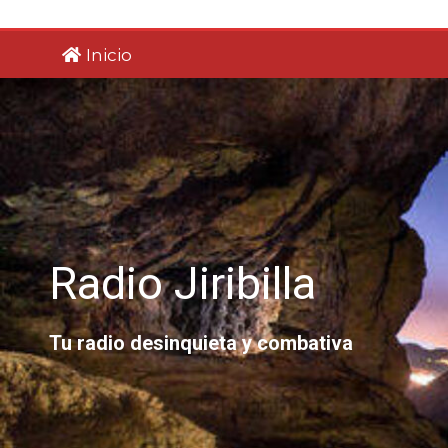
Saltar
al
Inicio
contenido
Radio Jiribilla
Tu radio desinquieta y combativa