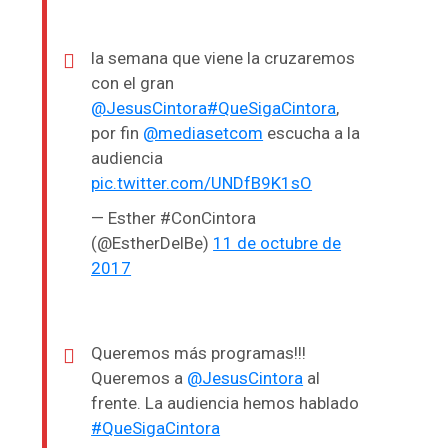
la semana que viene la cruzaremos
con el gran
@JesusCintora
#QueSigaCintora
,
por fin
@mediasetcom
escucha a la
audiencia
pic.twitter.com/UNDfB9K1sO
— Esther #ConCintora
(@EstherDelBe)
11 de octubre de
2017
Queremos más programas!!!
Queremos a
@JesusCintora
al
frente. La audiencia hemos hablado
#QueSigaCintora