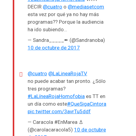
DECIR
@cuatro
o
@mediasetcom
esta vez por qué ya no hay más
programas?? Porque la audiencia
ha ido subiendo…
— Sandra_____✒ (@Sandranoba)
10 de octubre de 2017
@cuatro
@LaLineaRojaTV
no puede acabar tan pronto. ¿Sólo
tres programas?
#LaLíneaRojaHomofobia
es TT en
un día como este
#QueSigaCintora
pic.twitter.com/3avrTu5ddf
— Caracola #EnMarea ⚓
(@carolacaracola5)
10 de octubre