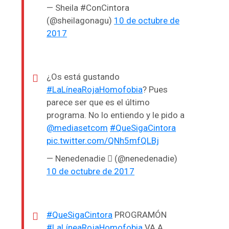
— Sheila #ConCintora
(@sheilagonagu)
10 de octubre de
2017
¿Os está gustando
#LaLíneaRojaHomofobia
? Pues
parece ser que es el último
programa. No lo entiendo y le pido a
@mediasetcom
#QueSigaCintora
pic.twitter.com/QNh5mfQLBj
— Nenedenadie  (@nenedenadie)
10 de octubre de 2017
#QueSigaCintora
PROGRAMÓN
#LaLíneaRojaHomofobia
VA A