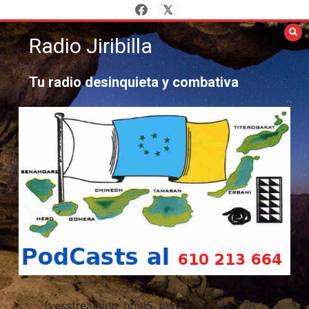
Saltar
al
Radio Jiribilla
contenido
Tu radio desinquieta y combativa
[yesstreaming_html5_player_lite id="778"]