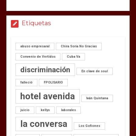
Etiquetas
abuso empresaral
Chira Soria No Gracias
Convenio de Vertidos
Cuba Va
discriminación
En clave de soul
falleció
FPOLISARIO
hotel avenida
Iván Quintana
juicio
kellys
laborales
la conversa
Los Gofiones