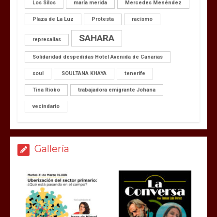
Los Silos
maría merida
Mercedes Menéndez
Plaza de La Luz
Protesta
racismo
SAHARA
represalias
Solidaridad despedidas Hotel Avenida de Canarias
soul
SOULTANA KHAYA
tenerife
Tina Riobo
trabajadora emigrante Johana
vecindario
Gallería