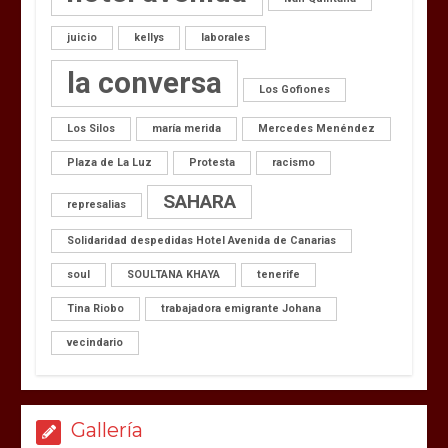
juicio
kellys
laborales
la conversa
Los Gofiones
Los Silos
maría merida
Mercedes Menéndez
Plaza de La Luz
Protesta
racismo
SAHARA
represalias
Solidaridad despedidas Hotel Avenida de Canarias
soul
SOULTANA KHAYA
tenerife
Tina Riobo
trabajadora emigrante Johana
vecindario
Gallería