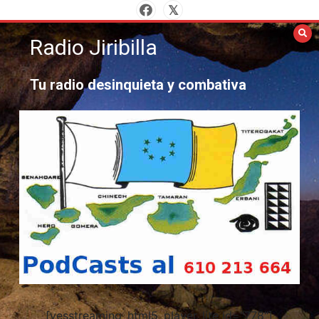
Saltar
al
Radio Jiribilla
contenido
Tu radio desinquieta y combativa
[yesstreaming_html5_player_lite id="778"]