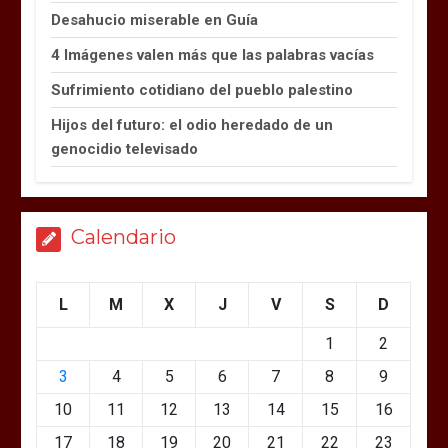
Desahucio miserable en Guía
4 Imágenes valen más que las palabras vacías
Sufrimiento cotidiano del pueblo palestino
Hijos del futuro: el odio heredado de un
genocidio televisado
Calendario
L
M
X
J
V
S
D
1
2
3
4
5
6
7
8
9
10
11
12
13
14
15
16
17
18
19
20
21
22
23