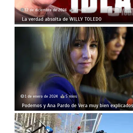
12 de diciembre de 2024
7 mins
La verdad absolta de WILLY TOLEDO
1 de enero de 2024
5 mins
Podemos y Ana Pardo de Vera muy bien explicados 