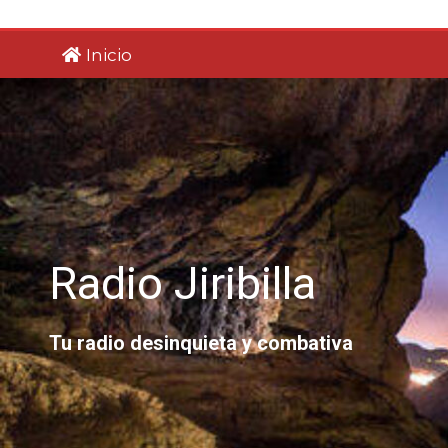
Saltar
al
Inicio
contenido
Radio Jiribilla
Tu radio desinquieta y combativa