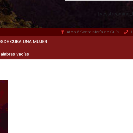
[yesstreaming_h
Atdo.6 Santa María de Guía
L
ESDE CUBA UNA MUJER
alabras vacías