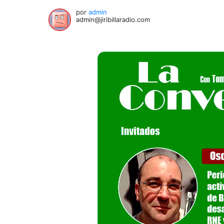
por
admin
admin@jiribillaradio.com