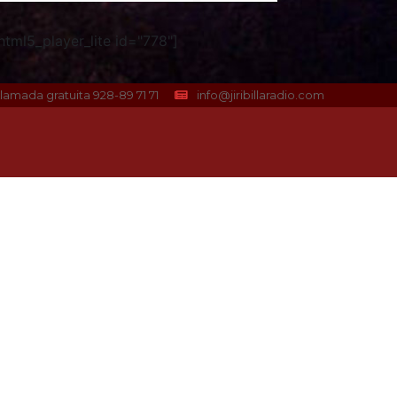
tml5_player_lite id="778"]
lamada gratuita 928-89 71 71
info@jiribillaradio.com