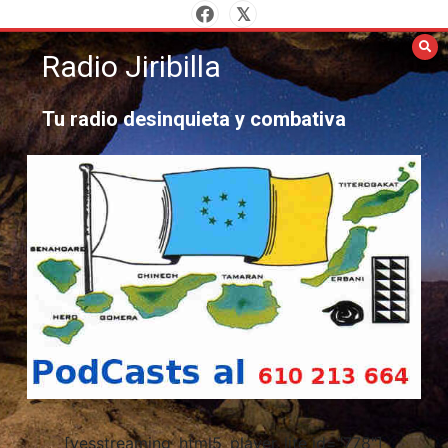
Saltar
al
Radio Jiribilla
contenido
Tu radio desinquieta y combativa
[yesstreaming_html5_player_lite id="778"]