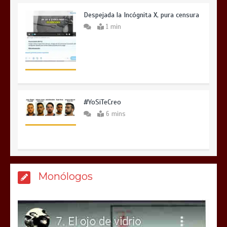
Despejada la Incógnita X, pura censura
1 min
#YoSiTeCreo
6 mins
Monólogos