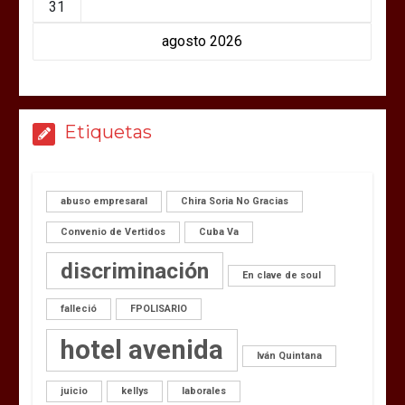
31
agosto 2026
Etiquetas
abuso empresaral
Chira Soria No Gracias
Convenio de Vertidos
Cuba Va
discriminación
En clave de soul
falleció
FPOLISARIO
hotel avenida
Iván Quintana
juicio
kellys
laborales