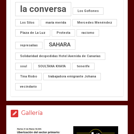
la conversa
Los Gofiones
Los Silos
maría merida
Mercedes Menéndez
Plaza de La Luz
Protesta
racismo
SAHARA
represalias
Solidaridad despedidas Hotel Avenida de Canarias
soul
SOULTANA KHAYA
tenerife
Tina Riobo
trabajadora emigrante Johana
vecindario
Gallería