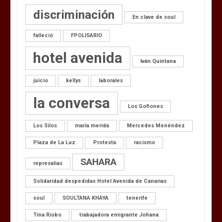
discriminación
En clave de soul
falleció
FPOLISARIO
hotel avenida
Iván Quintana
juicio
kellys
laborales
la conversa
Los Gofiones
Los Silos
maría merida
Mercedes Menéndez
Plaza de La Luz
Protesta
racismo
SAHARA
represalias
Solidaridad despedidas Hotel Avenida de Canarias
soul
SOULTANA KHAYA
tenerife
Tina Riobo
trabajadora emigrante Johana