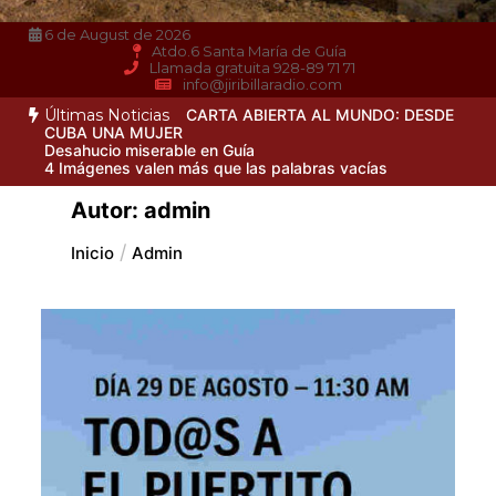
6 de August de 2026
Atdo.6 Santa María de Guía
Llamada gratuita 928-89 71 71
info@jiribillaradio.com
Últimas Noticias
CARTA ABIERTA AL MUNDO: DESDE
CUBA UNA MUJER
Desahucio miserable en Guía
4 Imágenes valen más que las palabras vacías
Autor:
admin
Inicio
Admin