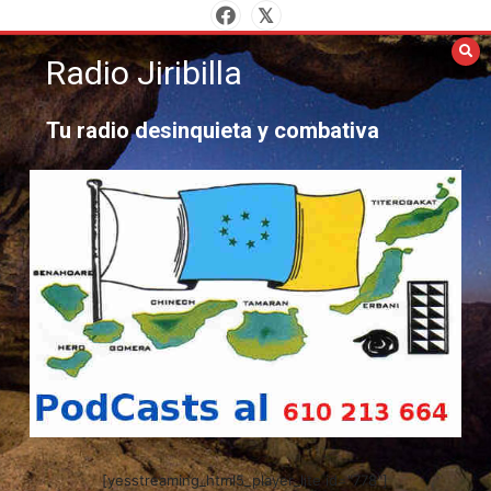
Saltar
al
contenido
Radio Jiribilla
Tu radio desinquieta y combativa
[yesstreaming_html5_player_lite id="778"]