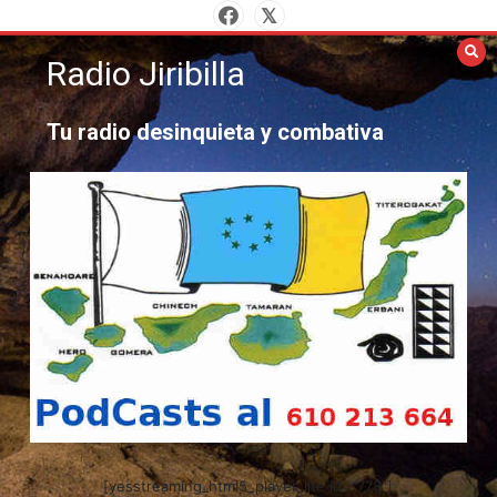
Saltar
al
contenido
Radio Jiribilla
Tu radio desinquieta y combativa
[yesstreaming_html5_player_lite id="778"]