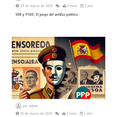
23 de marzo de 2025
2 mins
1 año
VOX y PSOE: El juego del antifaz político
por
admin
16 de marzo de 2025
3 mins
1 año