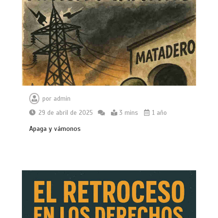
por
admin
29 de abril de 2025
3 mins
1 año
Apaga y vámonos