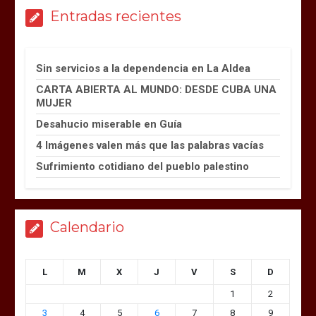
Entradas recientes
Sin servicios a la dependencia en La Aldea
CARTA ABIERTA AL MUNDO: DESDE CUBA UNA
MUJER
Desahucio miserable en Guía
4 Imágenes valen más que las palabras vacías
Sufrimiento cotidiano del pueblo palestino
Calendario
L
M
X
J
V
S
D
1
2
3
4
5
6
7
8
9