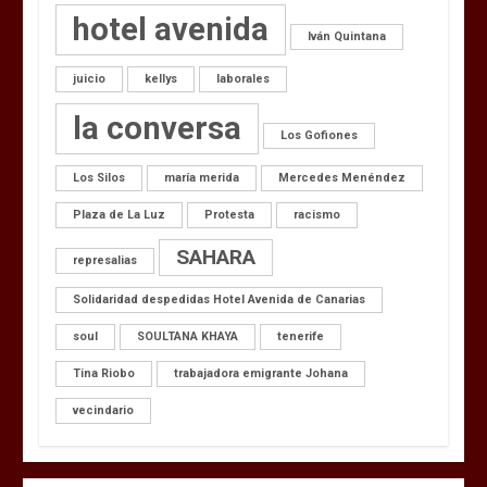
hotel avenida
Iván Quintana
juicio
kellys
laborales
la conversa
Los Gofiones
Los Silos
maría merida
Mercedes Menéndez
Plaza de La Luz
Protesta
racismo
SAHARA
represalias
Solidaridad despedidas Hotel Avenida de Canarias
soul
SOULTANA KHAYA
tenerife
Tina Riobo
trabajadora emigrante Johana
vecindario