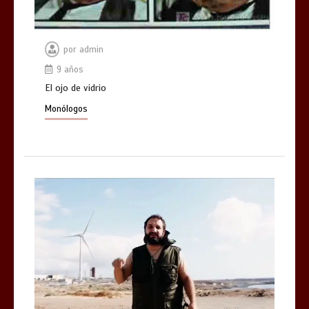
por
admin
9 años
El ojo de vidrio
Monólogos