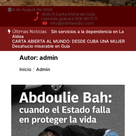
6 de August de 2026
Atdo.6 Santa María de Guía
Llamada gratuita 928-89 71 71
info@jiribillaradio.com
Últimas Noticias
Sin servicios a la dependencia en La
Aldea
CARTA ABIERTA AL MUNDO: DESDE CUBA UNA MUJER
Desahucio miserable en Guía
Autor:
admin
Inicio
Admin