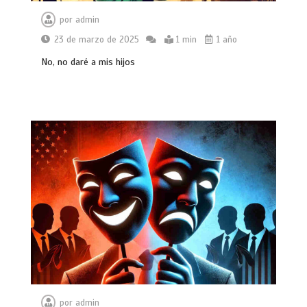
por
admin
23 de marzo de 2025
1 min
1 año
No, no daré a mis hijos
por
admin