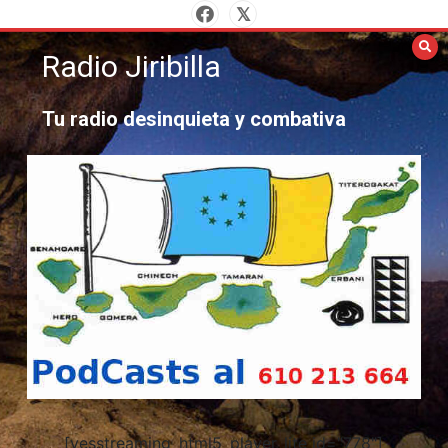
Saltar
al
Radio Jiribilla
contenido
Tu radio desinquieta y combativa
[yesstreaming_html5_player_lite id="778"]