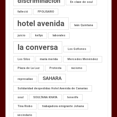
discriminación
En clave de soul
falleció
FPOLISARIO
hotel avenida
Iván Quintana
juicio
kellys
laborales
la conversa
Los Gofiones
Los Silos
maría merida
Mercedes Menéndez
Plaza de La Luz
Protesta
racismo
SAHARA
represalias
Solidaridad despedidas Hotel Avenida de Canarias
soul
SOULTANA KHAYA
tenerife
Tina Riobo
trabajadora emigrante Johana
vecindario