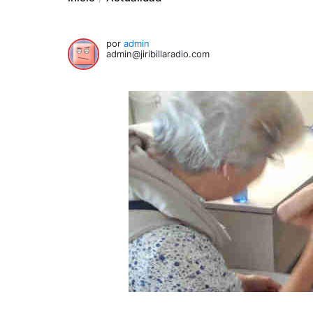
por
admin
admin@jiribillaradio.com