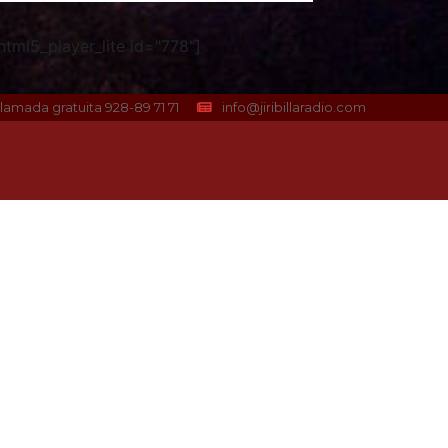
tml5_player_lite id="778"]
lamada gratuita 928-89 71 71
info@jiribillaradio.com