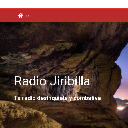
Saltar
al
Inicio
contenido
Radio Jiribilla
Tu radio desinquieta y combativa