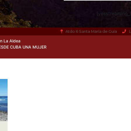
[yesstreaming_h
Atdo.6 Santa María de Guía
L
en La Aldea
ESDE CUBA UNA MUJER