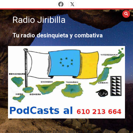
Saltar
al
Radio Jiribilla
contenido
Tu radio desinquieta y combativa
[yesstreaming_html5_player_lite id="778"]