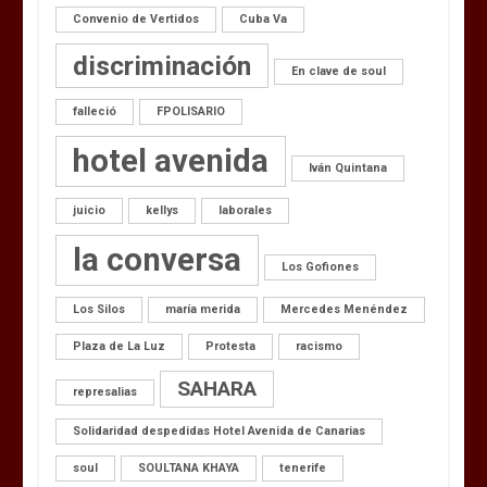
Convenio de Vertidos
Cuba Va
discriminación
En clave de soul
falleció
FPOLISARIO
hotel avenida
Iván Quintana
juicio
kellys
laborales
la conversa
Los Gofiones
Los Silos
maría merida
Mercedes Menéndez
Plaza de La Luz
Protesta
racismo
SAHARA
represalias
Solidaridad despedidas Hotel Avenida de Canarias
soul
SOULTANA KHAYA
tenerife