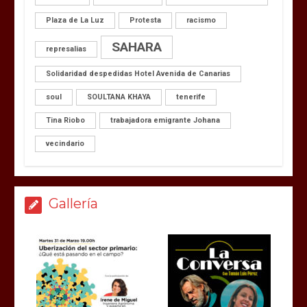
Plaza de La Luz
Protesta
racismo
SAHARA
represalias
Solidaridad despedidas Hotel Avenida de Canarias
soul
SOULTANA KHAYA
tenerife
Tina Riobo
trabajadora emigrante Johana
vecindario
Gallería