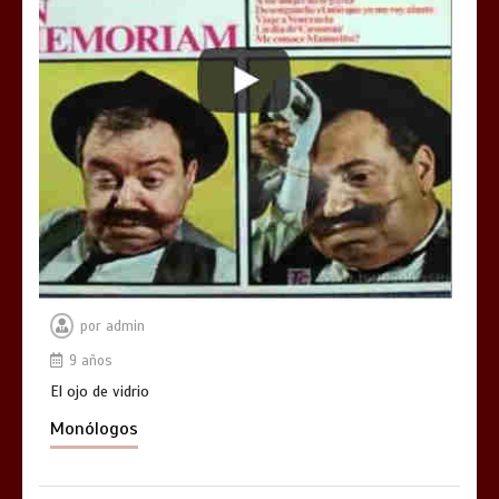
por
admin
9 años
El ojo de vidrio
Monólogos