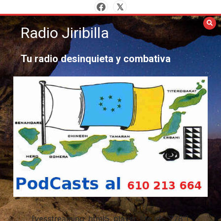
Saltar
al
Radio Jiribilla
contenido
Tu radio desinquieta y combativa
[yesstreaming_html5_player_lite id="778"]