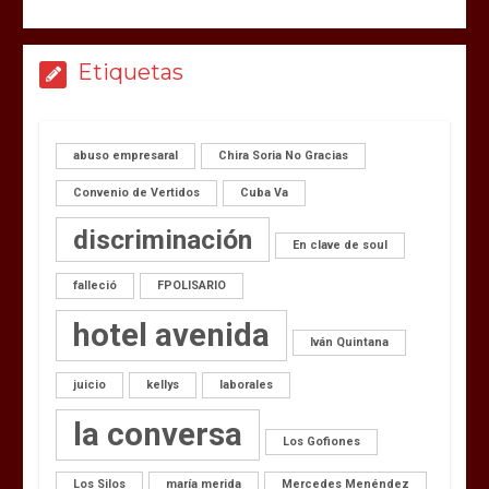
Etiquetas
abuso empresaral
Chira Soria No Gracias
Convenio de Vertidos
Cuba Va
discriminación
En clave de soul
falleció
FPOLISARIO
hotel avenida
Iván Quintana
juicio
kellys
laborales
la conversa
Los Gofiones
Los Silos
maría merida
Mercedes Menéndez