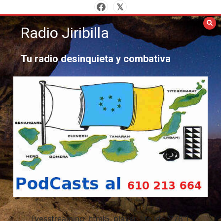
Saltar
al
Radio Jiribilla
contenido
Tu radio desinquieta y combativa
[yesstreaming_html5_player_lite id="778"]