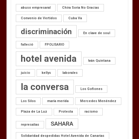
abuso empresaral
Chira Soria No Gracias
Convenio de Vertidos
Cuba Va
discriminación
En clave de soul
falleció
FPOLISARIO
hotel avenida
Iván Quintana
juicio
kellys
laborales
la conversa
Los Gofiones
Los Silos
maría merida
Mercedes Menéndez
Plaza de La Luz
Protesta
racismo
SAHARA
represalias
Solidaridad despedidas Hotel Avenida de Canarias