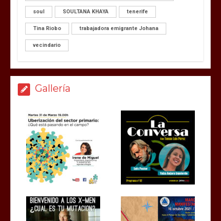
soul
SOULTANA KHAYA
tenerife
Tina Riobo
trabajadora emigrante Johana
vecindario
Gallería