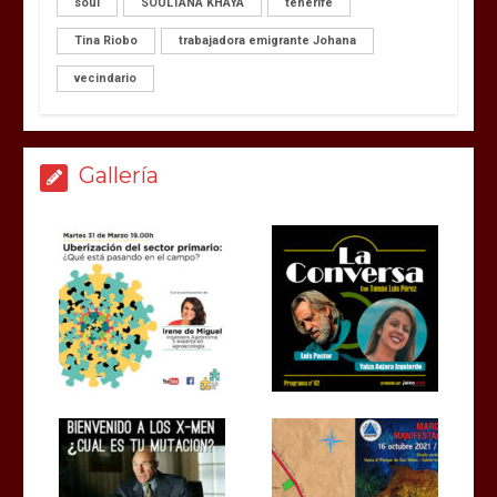
soul
SOULTANA KHAYA
tenerife
Tina Riobo
trabajadora emigrante Johana
vecindario
Gallería