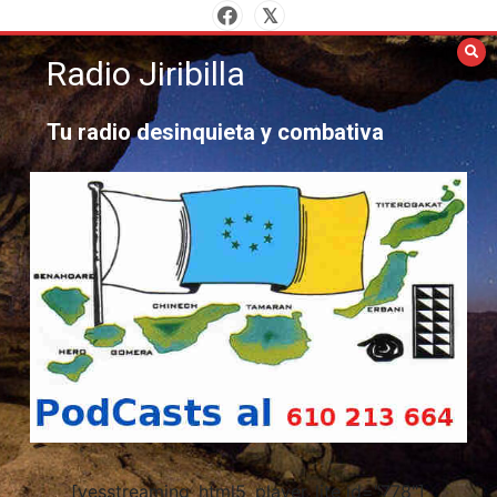
Saltar
al
Radio Jiribilla
contenido
Tu radio desinquieta y combativa
[yesstreaming_html5_player_lite id="778"]