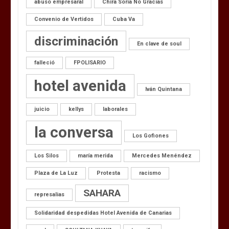
abuso empresaral
Chira Soria No Gracias
Convenio de Vertidos
Cuba Va
discriminación
En clave de soul
falleció
FPOLISARIO
hotel avenida
Iván Quintana
juicio
kellys
laborales
la conversa
Los Gofiones
Los Silos
maría merida
Mercedes Menéndez
Plaza de La Luz
Protesta
racismo
SAHARA
represalias
Solidaridad despedidas Hotel Avenida de Canarias