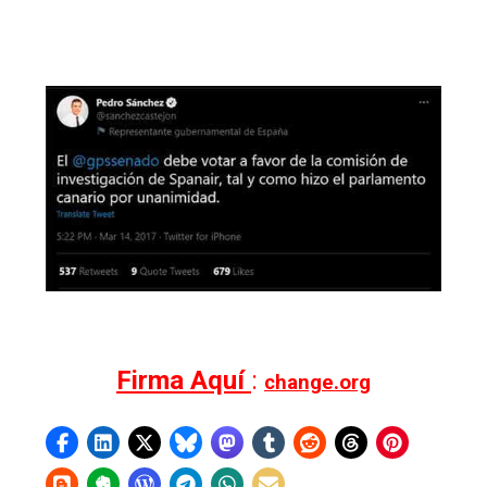
Firma Aquí
:
change.org