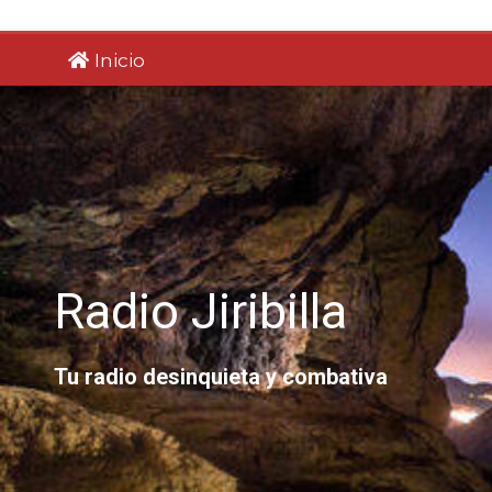
Saltar
al
Inicio
contenido
Radio Jiribilla
Tu radio desinquieta y combativa