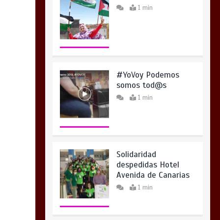
1 min
#YoVoy Podemos
somos tod@s
1 min
Solidaridad
despedidas Hotel
Avenida de Canarias
1 min