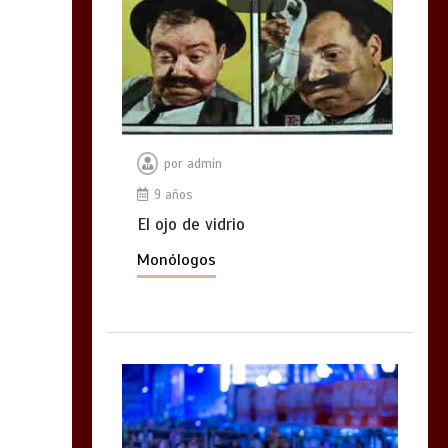
por
admin
9 años
El ojo de vidrio
Monólogos