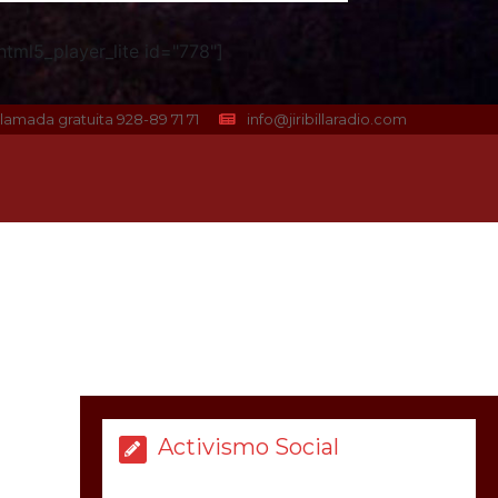
tml5_player_lite id="778"]
lamada gratuita 928-89 71 71
info@jiribillaradio.com
Activismo Social