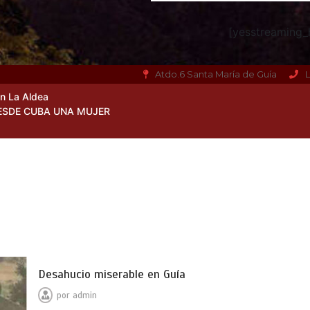
[yesstreaming_h
Atdo.6 Santa María de Guía
L
en La Aldea
ESDE CUBA UNA MUJER
Desahucio miserable en Guía
por
admin