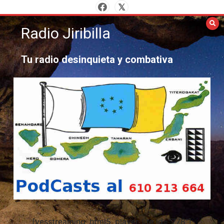
Saltar
al
Radio Jiribilla
contenido
Tu radio desinquieta y combativa
[yesstreaming_html5_player_lite id="778"]