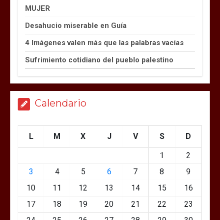
MUJER
Desahucio miserable en Guía
4 Imágenes valen más que las palabras vacías
Sufrimiento cotidiano del pueblo palestino
Calendario
L
M
X
J
V
S
D
1
2
3
4
5
6
7
8
9
10
11
12
13
14
15
16
17
18
19
20
21
22
23