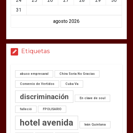
24
25
26
27
28
29
30
31
agosto 2026
Etiquetas
abuso empresaral
Chira Soria No Gracias
Convenio de Vertidos
Cuba Va
discriminación
En clave de soul
falleció
FPOLISARIO
hotel avenida
Iván Quintana