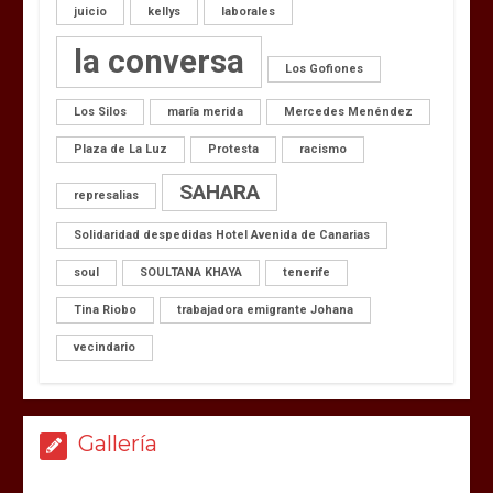
juicio
kellys
laborales
la conversa
Los Gofiones
Los Silos
maría merida
Mercedes Menéndez
Plaza de La Luz
Protesta
racismo
SAHARA
represalias
Solidaridad despedidas Hotel Avenida de Canarias
soul
SOULTANA KHAYA
tenerife
Tina Riobo
trabajadora emigrante Johana
vecindario
Gallería