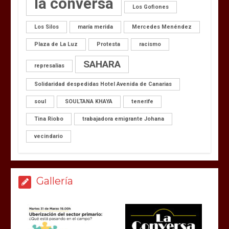
la conversa
Los Gofiones
Los Silos
maría merida
Mercedes Menéndez
Plaza de La Luz
Protesta
racismo
SAHARA
represalias
Solidaridad despedidas Hotel Avenida de Canarias
soul
SOULTANA KHAYA
tenerife
Tina Riobo
trabajadora emigrante Johana
vecindario
Gallería