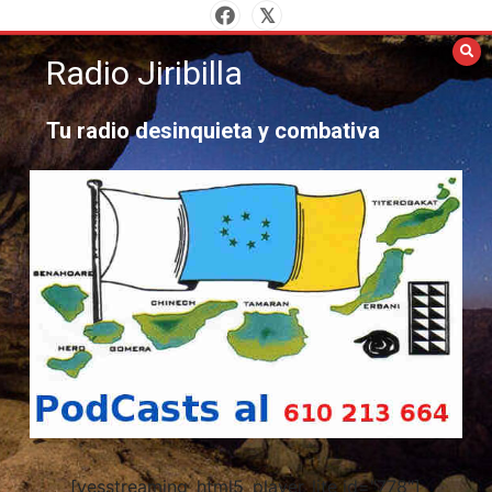
Saltar
al
Radio Jiribilla
contenido
Tu radio desinquieta y combativa
[yesstreaming_html5_player_lite id="778"]