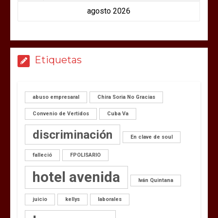
agosto 2026
Etiquetas
abuso empresaral
Chira Soria No Gracias
Convenio de Vertidos
Cuba Va
discriminación
En clave de soul
falleció
FPOLISARIO
hotel avenida
Iván Quintana
juicio
kellys
laborales