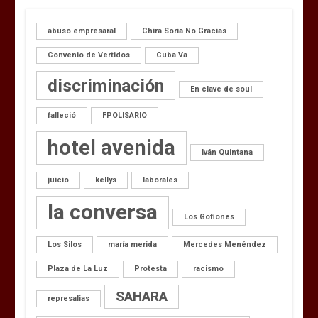
abuso empresaral
Chira Soria No Gracias
Convenio de Vertidos
Cuba Va
discriminación
En clave de soul
falleció
FPOLISARIO
hotel avenida
Iván Quintana
juicio
kellys
laborales
la conversa
Los Gofiones
Los Silos
maría merida
Mercedes Menéndez
Plaza de La Luz
Protesta
racismo
SAHARA
represalias