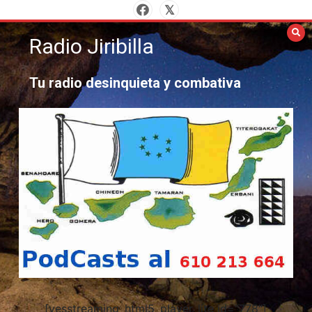
Saltar
al
Radio Jiribilla
contenido
Tu radio desinquieta y combativa
[yesstreaming_html5_player_lite id="778"]