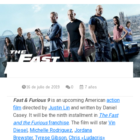
16 de julio de 2019
0
7 años
Fast & Furious 9
is an upcoming American
action
film
directed by
Justin Lin
and written by Daniel
Casey. It will be the ninth installment in
The Fast
and the Furious
franchise
. The film will star
Vin
Diesel
,
Michelle Rodriguez
,
Jordana
Brewster
,
Tyrese Gibson
,
Chris «Ludacris»