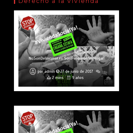
Derecho a la vivienda
NoSonDelincuentes SonPersonasSinHogar
por
admin
27 de junio de 2017
2 mins
9 años