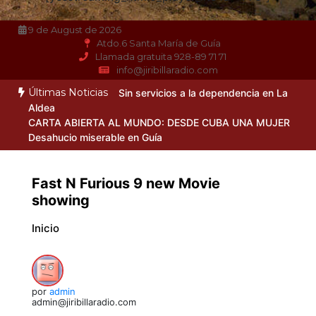
9 de August de 2026
Atdo.6 Santa María de Guía
Llamada gratuita 928-89 71 71
info@jiribillaradio.com
Últimas Noticias
Sin servicios a la dependencia en La
Aldea
CARTA ABIERTA AL MUNDO: DESDE CUBA UNA MUJER
Desahucio miserable en Guía
Fast N Furious 9 new Movie
showing
Inicio
por
admin
admin@jiribillaradio.com