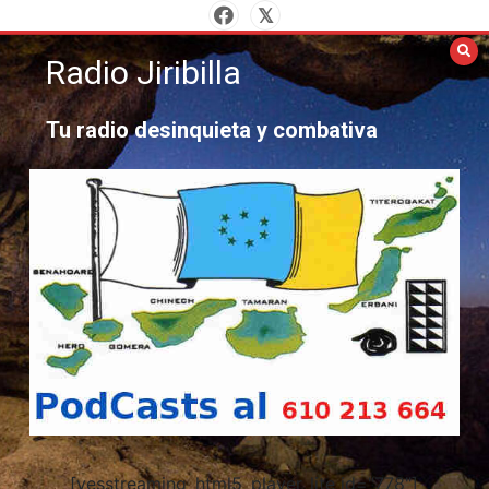
Saltar
al
Radio Jiribilla
contenido
Tu radio desinquieta y combativa
[yesstreaming_html5_player_lite id="778"]