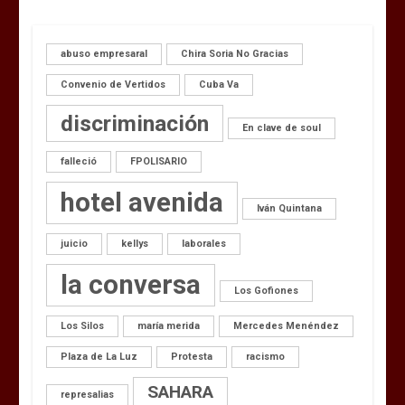
abuso empresaral
Chira Soria No Gracias
Convenio de Vertidos
Cuba Va
discriminación
En clave de soul
falleció
FPOLISARIO
hotel avenida
Iván Quintana
juicio
kellys
laborales
la conversa
Los Gofiones
Los Silos
maría merida
Mercedes Menéndez
Plaza de La Luz
Protesta
racismo
SAHARA
represalias