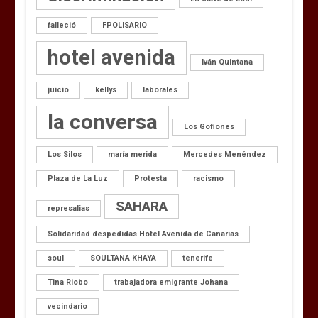
falleció
FPOLISARIO
hotel avenida
Iván Quintana
juicio
kellys
laborales
la conversa
Los Gofiones
Los Silos
maría merida
Mercedes Menéndez
Plaza de La Luz
Protesta
racismo
SAHARA
represalias
Solidaridad despedidas Hotel Avenida de Canarias
soul
SOULTANA KHAYA
tenerife
Tina Riobo
trabajadora emigrante Johana
vecindario