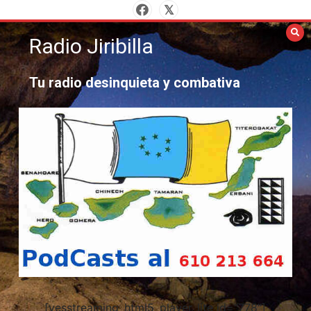
Saltar
al
Radio Jiribilla
contenido
Tu radio desinquieta y combativa
[yesstreaming_html5_player_lite id="778"]